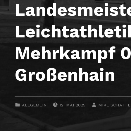
Landesmeist
Leichtathleti
Mehrkampf 03
Großenhain
POSTED ON:
WRITTEN BY:
CATEGORIZED IN:
ALLGEMEIN
12. MAI 2025
MIKE SCHATTE