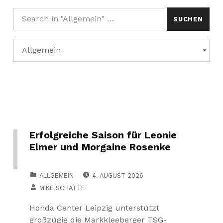
Suchen nach:
Kategorien
KATEGORIEN
Erfolgreiche Saison für Leonie
Elmer und Morgaine Rosenke
POSTED ON:
CATEGORIZED IN:
ALLGEMEIN
4. AUGUST 2026
WRITTEN BY:
MIKE SCHATTE
Honda Center Leipzig unterstützt
großzügig die Markkleeberger TSG-