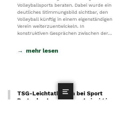
Volleyballsports beraten. Dabei wurde ein
deutliches Stimmungsbild sichtbar, den
Volleyball künftig in einem eigenständigen
Verein weiterzuentwickeln. In
konstruktiven Gesprächen zwischen der…
mehr lesen
TSG-Leichtathleten bei Sport
MENU
Party des Landkreises Leipzig in
Zwenkau geehrt
POSTED ON:
CATEGORIZED IN:
ALLGEMEIN
26. MÄRZ 2026
WRITTEN BY: