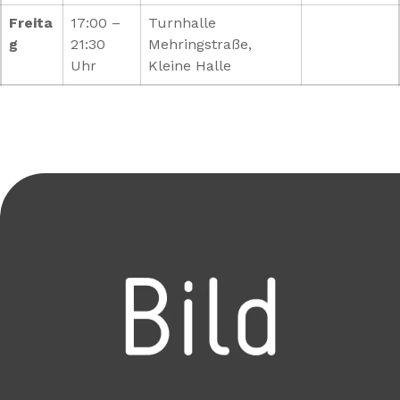
Freita
17:00 –
Turnhalle
g
21:30
Mehringstraße,
Uhr
Kleine Halle