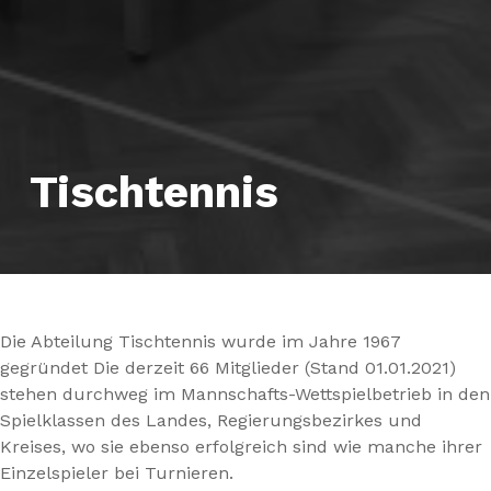
Tischtennis
Die Abteilung Tischtennis wurde im Jahre 1967
gegründet Die derzeit 66 Mitglieder (Stand 01.01.2021)
stehen durchweg im Mannschafts-Wettspielbetrieb in den
Spielklassen des Landes, Regierungsbezirkes und
Kreises, wo sie ebenso erfolgreich sind wie manche ihrer
Einzelspieler bei Turnieren.