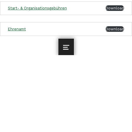
Start- & Organisationsgebühren
Download
Ehrenamt
Download
Skip back to main navigation
MENU
GESCHÄFTSTELLE
TSG Markkleeberg von 1903 e.V.
Geschäftsstelle Sportpark Camillo Ugi
Städtelner Str. 101
04416 Markkleeberg