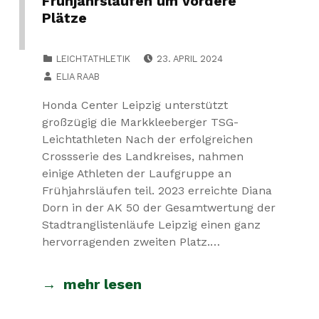
Frühjahrsläufen um vordere
Plätze
POSTED ON:
CATEGORIZED IN:
LEICHTATHLETIK
23. APRIL 2024
WRITTEN BY:
ELIA RAAB
Honda Center Leipzig unterstützt
großzügig die Markkleeberger TSG-
Leichtathleten Nach der erfolgreichen
Crossserie des Landkreises, nahmen
einige Athleten der Laufgruppe an
Frühjahrsläufen teil. 2023 erreichte Diana
Dorn in der AK 50 der Gesamtwertung der
Stadtranglistenläufe Leipzig einen ganz
hervorragenden zweiten Platz.…
mehr lesen