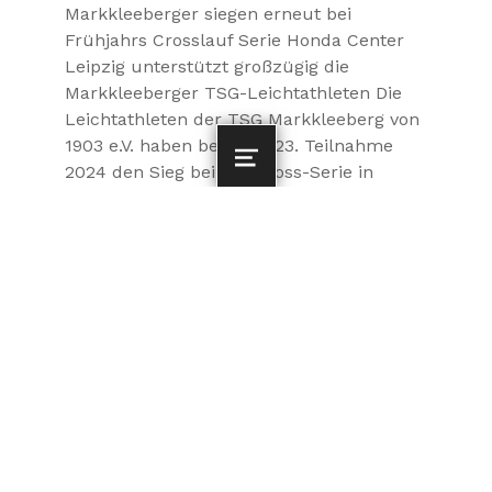
Markkleeberger siegen erneut bei
Frühjahrs Crosslauf Serie Honda Center
Leipzig unterstützt großzügig die
Markkleeberger TSG-Leichtathleten Die
Leichtathleten der TSG Markkleeberg von
1903 e.V. haben bei ihrer 23. Teilnahme
MENU
2024 den Sieg bei der Cross-Serie in
Borna, Neukieritzsch und Grimma zum…
mehr lesen
Ordentliche
Mitgliederversammlung
POSTED ON:
CATEGORIZED IN:
MITGLIEDERVERSAMMLUNG
8. MÄRZ 2024