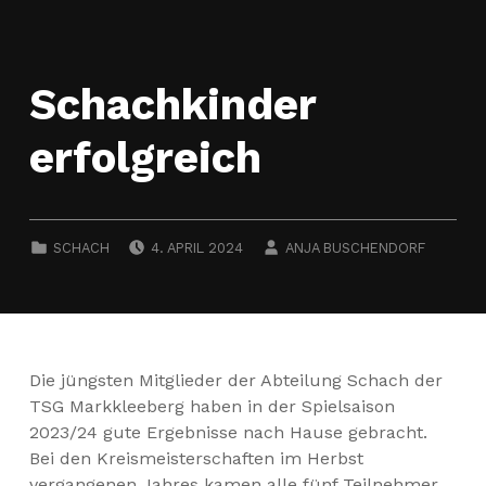
Schachkinder
erfolgreich
POSTED ON:
WRITTEN BY:
CATEGORIZED IN:
SCHACH
4. APRIL 2024
ANJA BUSCHENDORF
Die jüngsten Mitglieder der Abteilung Schach der
TSG Markkleeberg haben in der Spielsaison
2023/24 gute Ergebnisse nach Hause gebracht.
Bei den Kreismeisterschaften im Herbst
vergangenen Jahres kamen alle fünf Teilnehmer