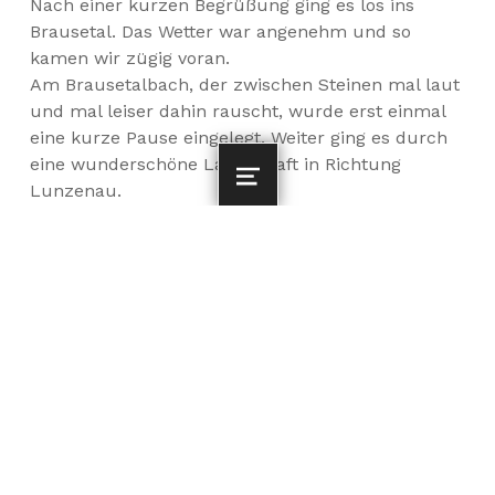
Nach einer kurzen Begrüßung ging es los ins
Brausetal. Das Wetter war angenehm und so
kamen wir zügig voran.
Am Brausetalbach, der zwischen Steinen mal laut
und mal leiser dahin rauscht, wurde erst einmal
eine kurze Pause eingelegt. Weiter ging es durch
eine wunderschöne Landschaft in Richtung
Lunzenau.
MENU
Dort mussten wir jedoch einen kleinen Umweg
machen, da die Muldenbrücke in Lunzenau
wegen Bauarbeiten gesperrt war.
So haben wir jedoch auch den Marktplatz von
Lunzenau kennengelernt.
Unser Weg führte uns weiter an wunderschönen
Gärten vorbei zum „Gartencafé“ Schievelbein, in
dem wir ein wohlschmeckendes Mittagessen
einnahmen.
Für Abwechslung sorgte eine kleine, sehr liebevoll
angelegte, Gartenbahn.